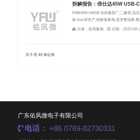
拆解报告：倍仕达45W USB-
FMB30M UMSB 佑风微原厂,二极管,
家,mos管生产,快恢复桥堆,逆变整流桥,整
分类：应用案例
日期：2025-06-
共 5 页 49 条记录
广东佑风微电子有限公司
电话：
+86 0769-82730331