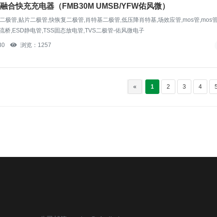
C融合快充充电器（FMB30M UMSB/YFW佑风微）
高压二极管,贴片二极管,快恢复二极管,肖特基二极管,低压降肖特基,场效应管,mos管,mos
流桥,ESD静电管,TSS固态放电管,TVS二极管-佑风微电子
30
浏览：1257
«
1
2
3
4