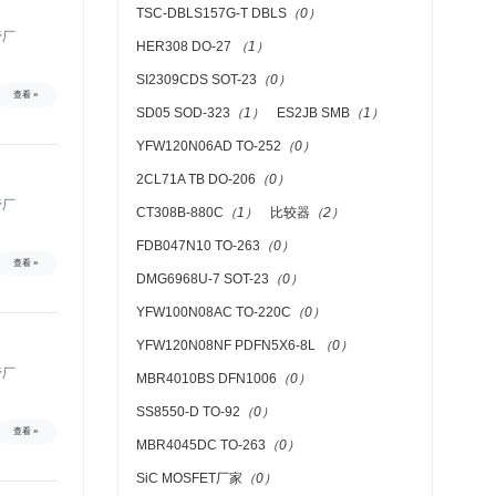
TSC-DBLS157G-T DBLS
（0）
管厂
HER308 DO-27
（1）
SI2309CDS SOT-23
（0）
查看 »
SD05 SOD-323
（1）
ES2JB SMB
（1）
YFW120N06AD TO-252
（0）
2CL71A TB DO-206
（0）
CT308B-880C
（1）
比较器
（2）
FDB047N10 TO-263
（0）
查看 »
DMG6968U-7 SOT-23
（0）
YFW100N08AC TO-220C
（0）
YFW120N08NF PDFN5X6-8L
（0）
管厂
MBR4010BS DFN1006
（0）
SS8550-D TO-92
（0）
查看 »
MBR4045DC TO-263
（0）
SiC MOSFET厂家
（0）