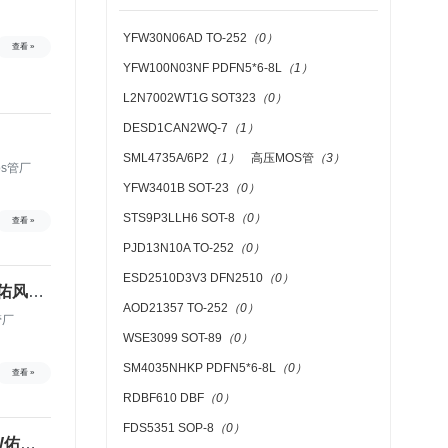
YFW30N06AD TO-252
（0）
查看 »
YFW100N03NF PDFN5*6-8L
（1）
L2N7002WT1G SOT323
（0）
DESD1CAN2WQ-7
（1）
SML4735A/6P2
（1）
高压MOS管
（3）
os管厂
YFW3401B SOT-23
（0）
STS9P3LLH6 SOT-8
（0）
查看 »
PJD13N10A TO-252
（0）
ESD2510D3V3 DFN2510
（0）
W佑风微
AOD21357 TO-252
（0）
管厂
WSE3099 SOT-89
（0）
SM4035NHKP PDFN5*6-8L
（0）
查看 »
RDBF610 DBF
（0）
FDS5351 SOP-8
（0）
W佑风