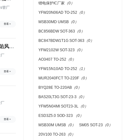
锂电保护IC厂家
（0）
os管厂
YFW20N06AD TO-252
（0）
MSB30MD UMSB
（0）
查看 »
BC856BDW SOT-363
（0）
BC847BDW1T1G SOT-363
（0）
W佑风微
YFW2102W SOT-323
（0）
管厂
AO3407 TO-252
（0）
YFW15N10AD TO-252
（1）
查看 »
MUR2040FCT TO-220F
（0）
BYQ28E TO-220AB
（0）
BAS20LT3G SOT-23-3
（0）
管厂
YFW5N04MI SOT23-3L
（0）
ESD3Z5.0 SOD-323
（0）
查看 »
MSB30M UMSB
（0）
SM05 SOT-23
（0）
20V100 TO-263
（0）