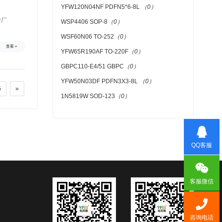
YFW120N04NF PDFN5*6-8L
（0）
管厂
WSP4406 SOP-8
（0）
WSF60N06 TO-252
（0）
查看 »
YFW65R190AF TO-220F
（0）
GBPC110-E4/51 GBPC
（0）
YFW50N03DF PDFN3X3-8L
（0）
5
»
1N5819W SOD-123
（0）
QQ客服
客服微信
咨询电话