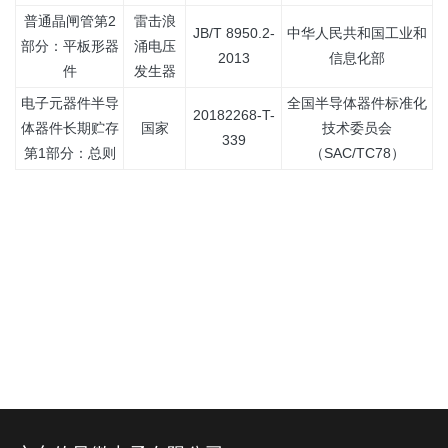
普通晶闸管第2
雷击浪
JB/T 8950.2-
中华人民共和国工业和
部分：平板形器
涌电压
2013
信息化部
件
发生器
电子元器件半导
全国半导体器件标准化
20182268-T-
体器件长期贮存
国家
技术委员会
339
第1部分：总则
（SAC/TC78）